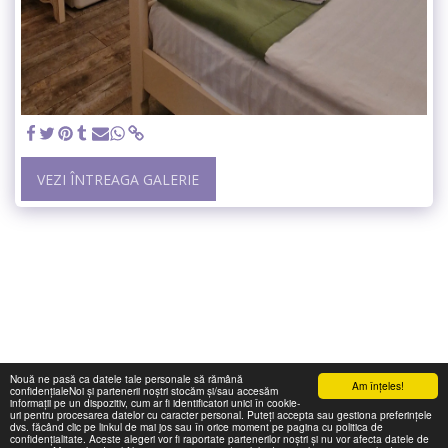
VEZI ÎNTREAGA GALERIE
Nouă ne pasă ca datele tale personale să rămână
Am înţeles!
confidențialeNoi și partenerii noștri stocăm și/sau accesăm
informații pe un dispozitiv, cum ar fi identificatori unici în cookie-
uri pentru procesarea datelor cu caracter personal. Puteți accepta sau gestiona preferințele
dvs. făcând clic pe linkul de mai jos sau în orice moment pe pagina cu politica de
confidențialitate. Aceste alegeri vor fi raportate partenerilor noștri și nu vor afecta datele de